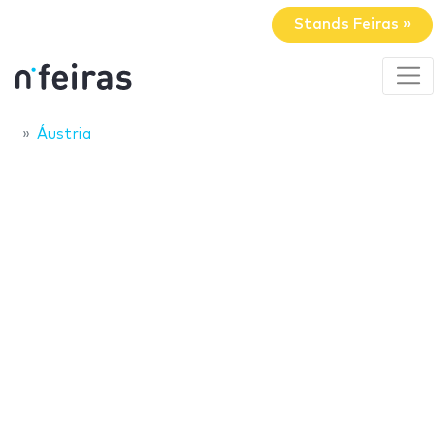
Stands Feiras »
Áustria