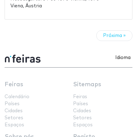
Viena, Áustria
Próxima »
Idioma
Feiras
Sitemaps
Calendário
Feiras
Países
Países
Cidades
Cidades
Setores
Setores
Espaços
Espaços
Sobre nós
Registo