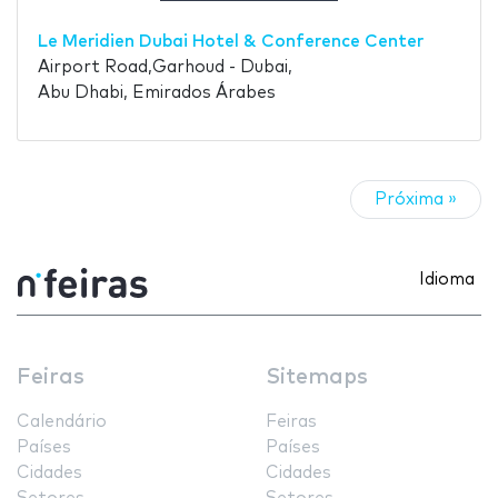
Le Meridien Dubai Hotel & Conference Center
Airport Road,Garhoud - Dubai,
Abu Dhabi, Emirados Árabes
Próxima »
Idioma
Feiras
Sitemaps
Calendário
Feiras
Países
Países
Cidades
Cidades