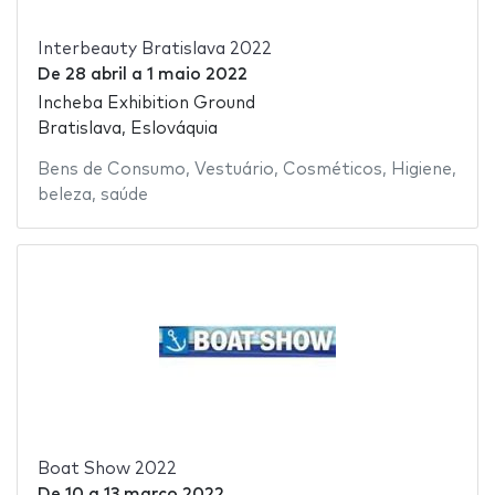
Interbeauty Bratislava 2022
De
28 abril
a
1 maio 2022
Incheba Exhibition Ground
Bratislava, Eslováquia
Bens de Consumo
,
Vestuário
,
Cosméticos
,
Higiene
,
beleza
,
saúde
Boat Show 2022
De
10
a
13 março 2022