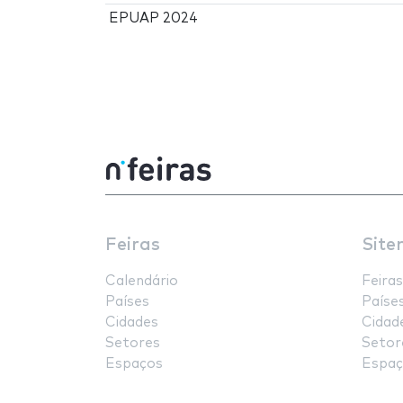
EPUAP 2024
Feiras
Site
Calendário
Feiras
Países
Paíse
Cidades
Cidad
Setores
Setor
Espaços
Espaç