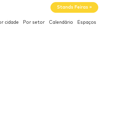
Stands Feiras »
r cidade
Por setor
Calendário
Espaços