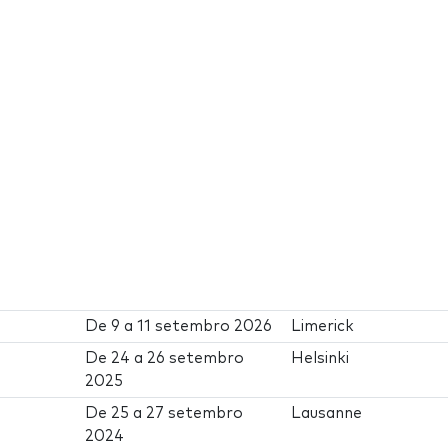
De
9
a
11 setembro 2026
Limerick
De
24
a
26 setembro
Helsinki
2025
De
25
a
27 setembro
Lausanne
2024