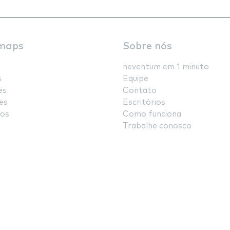
maps
Sobre nós
neventum em 1 minuto
s
Equipe
es
Contato
es
Escritórios
os
Como funciona
Trabalhe conosco