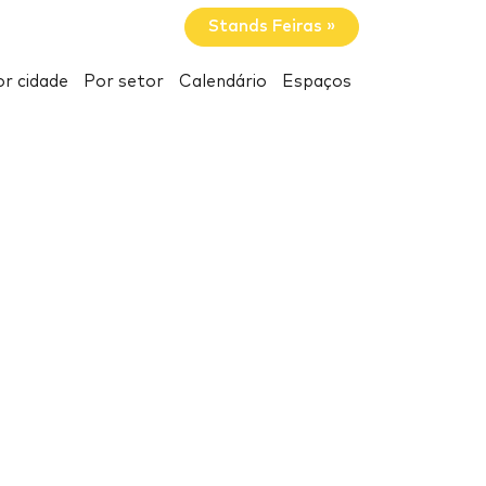
Stands Feiras »
r cidade
Por setor
Calendário
Espaços