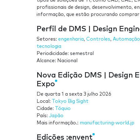
tipos de soluções de TI, como CAD, CAE, E
profissionais de design, desenvolvimento, 
informação, que estão procurando comprar 
Perfil de DMS | Design Engi
Setores:
engenharia
,
Controles
,
Automação
tecnologia
Periodicidade: semestral
Alcance: Nacional
Nova Edição DMS | Design E
Expo
De
quarta 1
a
sexta 3 julho 2026
Local:
Tokyo Big Sight
Cidade:
Tóquio
País:
Japão
Mais informação.:
manufacturing-world.jp
Edições :envent