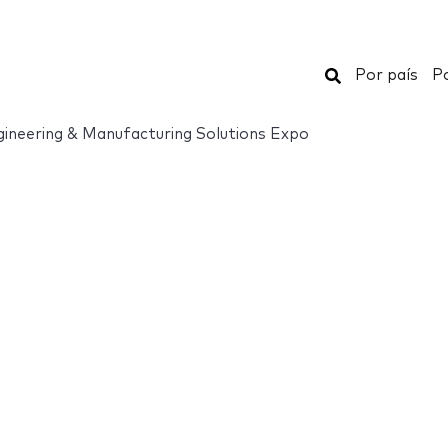
Buscar
Por país
Po
ineering & Manufacturing Solutions Expo