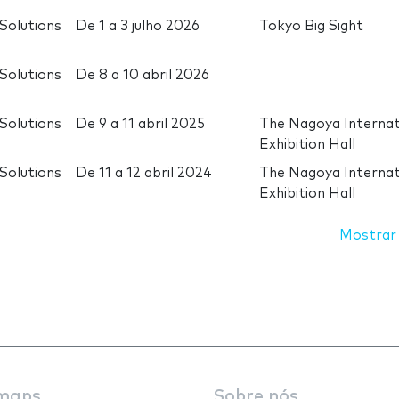
Solutions
De
1
a
3 julho 2026
Tokyo Big Sight
Solutions
De
8
a
10 abril 2026
Solutions
De
9
a
11 abril 2025
The Nagoya Internat
Exhibition Hall
Solutions
De
11
a
12 abril 2024
The Nagoya Internat
Exhibition Hall
Mostrar
maps
Sobre nós