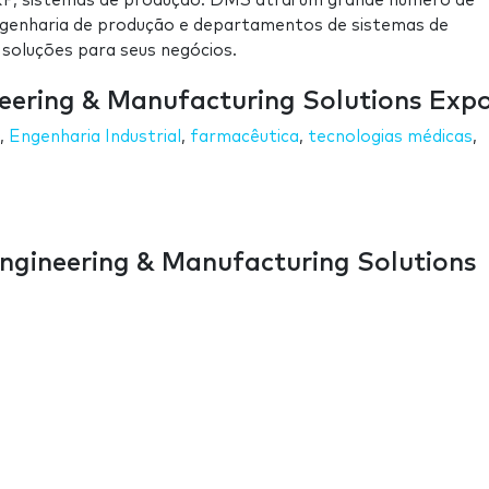
RP, sistemas de produção. DMS atrai um grande número de
engenharia de produção e departamentos de sistemas de
soluções para seus negócios.
neering & Manufacturing Solutions Exp
,
Engenharia Industrial
,
farmacêutica
,
tecnologias médicas
,
ngineering & Manufacturing Solutions