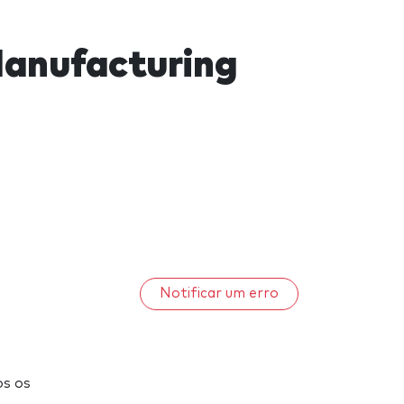
Manufacturing
Notificar um erro
os os