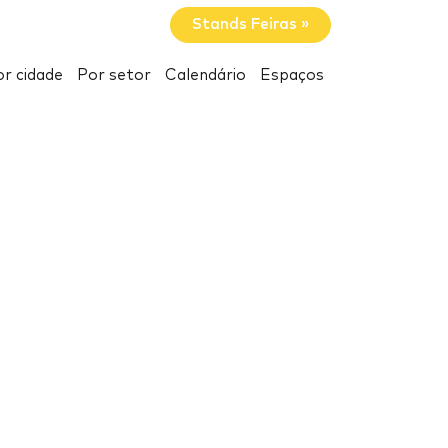
Stands Feiras »
r cidade
Por setor
Calendário
Espaços