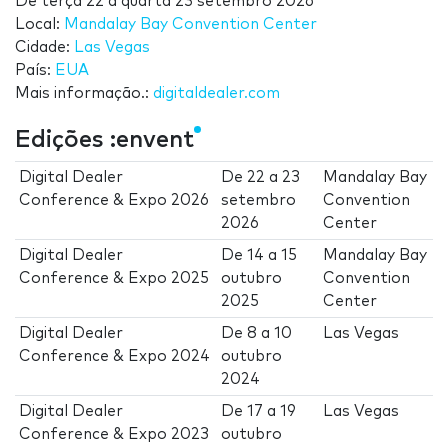
De
terça 22
a
quarta 23 setembro 2026
Local:
Mandalay Bay Convention Center
Cidade:
Las Vegas
País:
EUA
Mais informação.:
digitaldealer.com
Edições :envent
Digital Dealer
De
22
a
23
Mandalay Bay
Conference & Expo 2026
setembro
Convention
2026
Center
Digital Dealer
De
14
a
15
Mandalay Bay
Conference & Expo 2025
outubro
Convention
2025
Center
Digital Dealer
De
8
a
10
Las Vegas
Conference & Expo 2024
outubro
2024
Digital Dealer
De
17
a
19
Las Vegas
Conference & Expo 2023
outubro