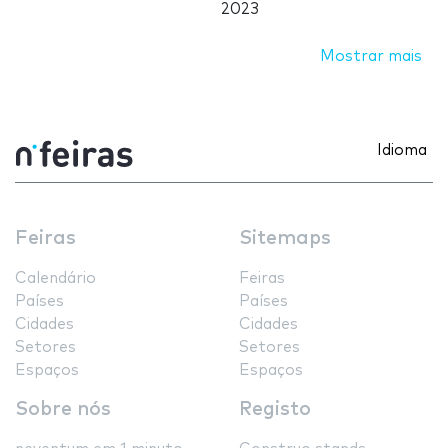
2023
Mostrar mais
Idioma
Feiras
Sitemaps
Calendário
Feiras
Países
Países
Cidades
Cidades
Setores
Setores
Espaços
Espaços
Sobre nós
Registo