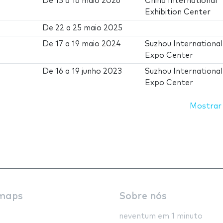
De
13
a
16 maio 2026
China International
Exhibition Center
De
22
a
25 maio 2025
De
17
a
19 maio 2024
Suzhou International
Expo Center
De
16
a
19 junho 2023
Suzhou International
Expo Center
Mostrar
maps
Sobre nós
neventum em 1 minuto