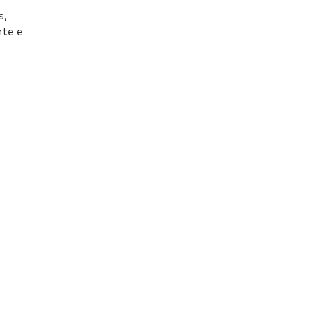
s,
nte e