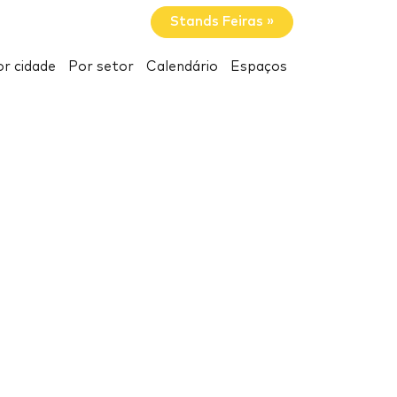
Stands Feiras »
r cidade
Por setor
Calendário
Espaços