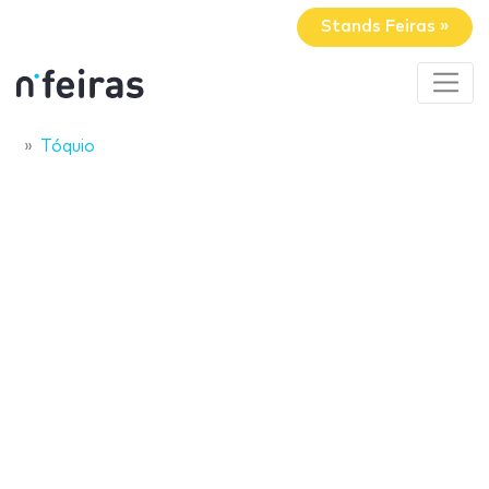
Stands Feiras »
Tóquio