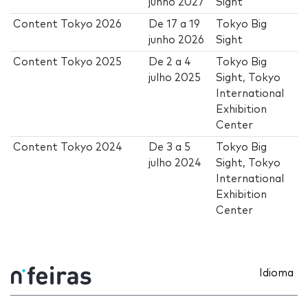
junho 2027
Sight
Content Tokyo 2026
De
17
a
19
Tokyo Big
junho 2026
Sight
Content Tokyo 2025
De
2
a
4
Tokyo Big
julho 2025
Sight, Tokyo
International
Exhibition
Center
Content Tokyo 2024
De
3
a
5
Tokyo Big
julho 2024
Sight, Tokyo
International
Exhibition
Center
Idioma