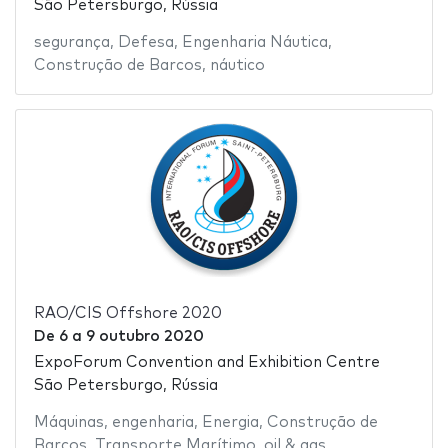
São Petersburgo, Rússia
segurança
,
Defesa
,
Engenharia Náutica
,
Construção de Barcos
,
náutico
RAO/CIS Offshore 2020
De
6
a
9 outubro 2020
ExpoForum Convention and Exhibition Centre
São Petersburgo, Rússia
Máquinas
,
engenharia
,
Energia
,
Construção de
Barcos
,
Transporte Marítimo
,
oil & gas