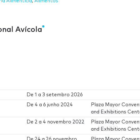
ria Alimentícia
,
Alimentos
nal Avícola
De
1
a
3 setembro 2026
De
4
a
6 junho 2024
Plaza Mayor Conven
and Exhibitions Cent
De
2
a
4 novembro 2022
Plaza Mayor Conven
and Exhibitions Cent
De
24
a
26 novembro
Plaza Mayor Conven