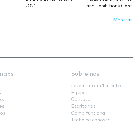
2021
and Exhibitions Cent
Mostrar
maps
Sobre nós
neventum em 1 minuto
s
Equipe
es
Contato
es
Escritórios
os
Como funciona
Trabalhe conosco