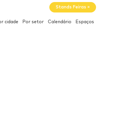
Stands Feiras »
r cidade
Por setor
Calendário
Espaços