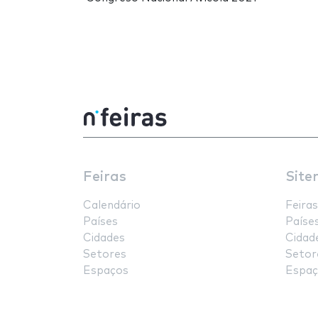
Feiras
Site
Calendário
Feiras
Países
Paíse
Cidades
Cidad
Setores
Setor
Espaços
Espaç