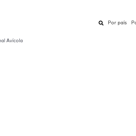
Buscar
Por país
Po
al Avícola