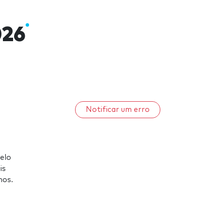
026
Notificar um erro
elo
is
nos.