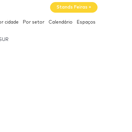
Stands Feiras »
r cidade
Por setor
Calendário
Espaços
SUR