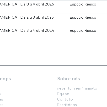
AMERICA
De
8
a
9 abril 2026
Espacio Riesco
AMERICA
De
2
a
3 abril 2025
Espacio Riesco
AMERICA
De
3
a
4 abril 2024
Espacio Riesco
maps
Sobre nós
neventum em 1 minuto
s
Equipe
es
Contato
es
Escritórios