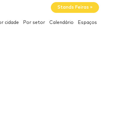
Stands Feiras »
r cidade
Por setor
Calendário
Espaços