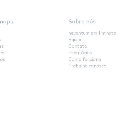
maps
Sobre nós
neventum em 1 minuto
s
Equipe
es
Contato
es
Escritórios
os
Como funciona
Trabalhe conosco