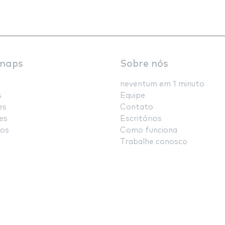
maps
Sobre nós
neventum em 1 minuto
s
Equipe
es
Contato
es
Escritórios
os
Como funciona
Trabalhe conosco