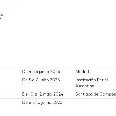
S
De
4
a
6 junho 2026
Madrid
De
5
a
7 junho 2025
Institución Ferial
Alicantina
De
10
a
12 maio 2024
Santiago de Compos
De
8
a
10 junho 2023