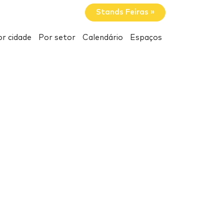
Stands Feiras »
r cidade
Por setor
Calendário
Espaços