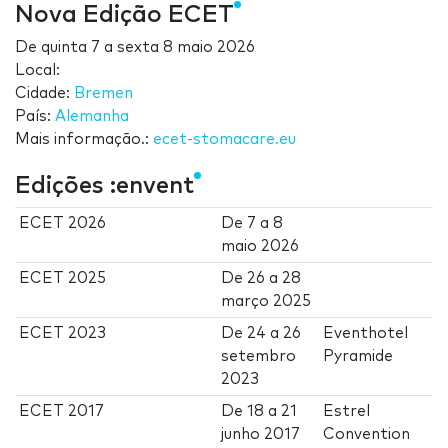
Nova Edição ECET
De
quinta 7
a
sexta 8 maio 2026
Local:
Cidade:
Bremen
País:
Alemanha
Mais informação.:
ecet-stomacare.eu
Edições :envent
ECET 2026
De
7
a
8
maio 2026
ECET 2025
De
26
a
28
março 2025
ECET 2023
De
24
a
26
Eventhotel
setembro
Pyramide
2023
ECET 2017
De
18
a
21
Estrel
junho 2017
Convention