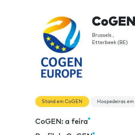
CoGEN
Brussels ,
Etterbeek (BE)
Stand em CoGEN
Hospedeiras e
CoGEN: a feira