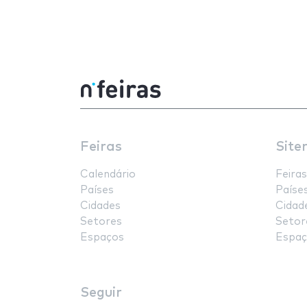
Feiras
Site
Calendário
Feiras
Países
Paíse
Cidades
Cidad
Setores
Setor
Espaços
Espaç
Seguir