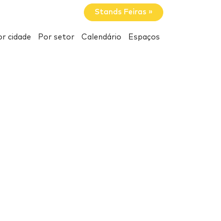
Stands Feiras »
r cidade
Por setor
Calendário
Espaços