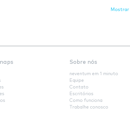
Mostrar
maps
Sobre nós
neventum em 1 minuto
s
Equipe
es
Contato
es
Escritórios
os
Como funciona
Trabalhe conosco