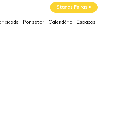
Stands Feiras »
r cidade
Por setor
Calendário
Espaços