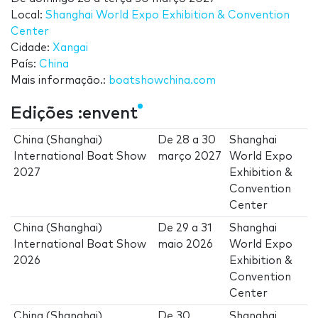
Local:
Shanghai World Expo Exhibition & Convention
Center
Cidade:
Xangai
País:
China
Mais informação.:
boatshowchina.com
Edições :envent
China (Shanghai)
De
28
a
30
Shanghai
International Boat Show
março 2027
World Expo
2027
Exhibition &
Convention
Center
China (Shanghai)
De
29
a
31
Shanghai
International Boat Show
maio 2026
World Expo
2026
Exhibition &
Convention
Center
China (Shanghai)
De
30
Shanghai