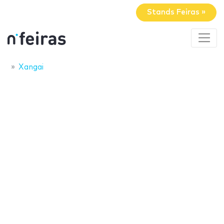
Stands Feiras »
Xangai