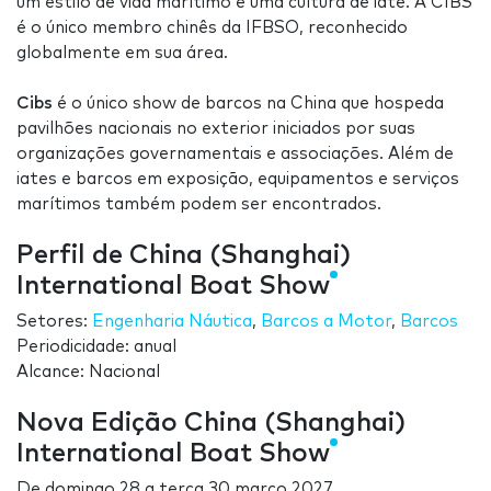
um estilo de vida marítimo e uma cultura de iate. A CIBS
é o único membro chinês da IFBSO, reconhecido
globalmente em sua área.
Cibs
é o único show de barcos na China que hospeda
pavilhões nacionais no exterior iniciados por suas
organizações governamentais e associações. Além de
iates e barcos em exposição, equipamentos e serviços
marítimos também podem ser encontrados.
Perfil de China (Shanghai)
International Boat Show
Setores:
Engenharia Náutica
,
Barcos a Motor
,
Barcos
Periodicidade: anual
Alcance: Nacional
Nova Edição China (Shanghai)
International Boat Show
De
domingo 28
a
terça 30 março 2027