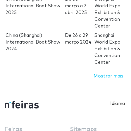
International Boat Show
março
a
2
World Expo
2025
abril 2025
Exhibition &
Convention
Center
China (Shanghai)
De
26
a
29
Shanghai
International Boat Show
março 2024
World Expo
2024
Exhibition &
Convention
Center
Mostrar mais
Idioma
Feiras
Sitemaps