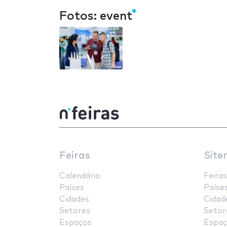
Fotos: event
Feiras
Site
Calendário
Feiras
Países
Paíse
Cidades
Cidad
Setores
Setor
Espaços
Espaç