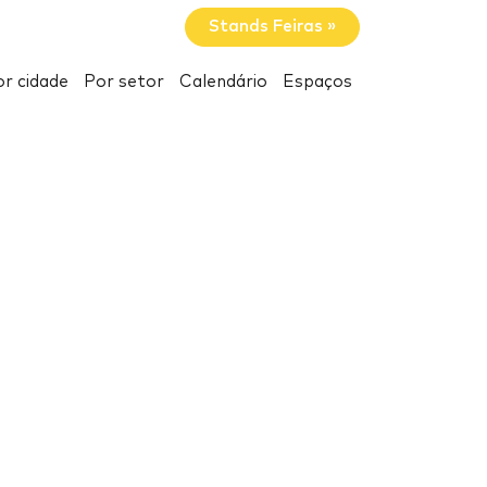
Stands Feiras »
r cidade
Por setor
Calendário
Espaços