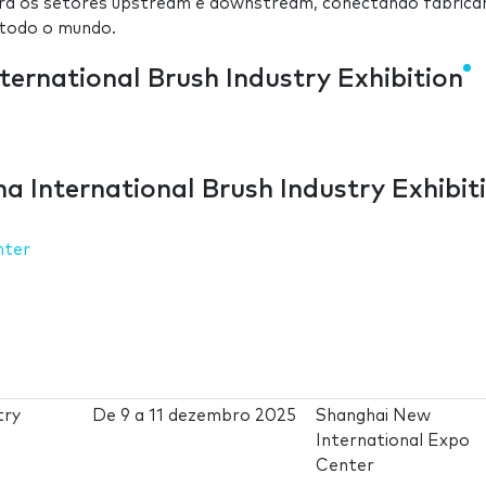
a os setores upstream e downstream, conectando fabrica
 todo o mundo.
ternational Brush Industry Exhibition
 International Brush Industry Exhibit
nter
try
De
9
a
11 dezembro 2025
Shanghai New
International Expo
Center