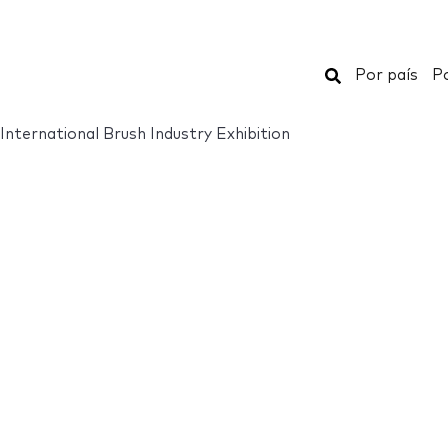
Buscar
Por país
Po
nternational Brush Industry Exhibition