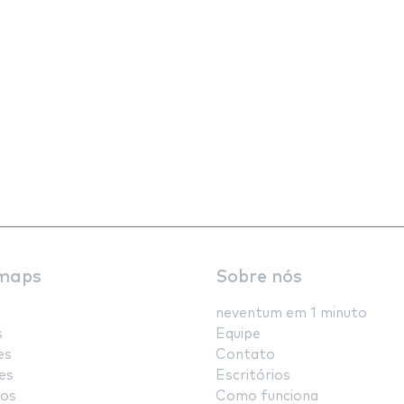
maps
Sobre nós
neventum em 1 minuto
s
Equipe
es
Contato
es
Escritórios
os
Como funciona