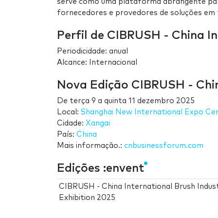
serve como uma plataforma abrangente par
fornecedores e provedores de soluções em
Perfil de CIBRUSH - China In
Periodicidade: anual
Alcance: Internacional
Nova Edição CIBRUSH - China
De
terça 9
a
quinta 11 dezembro 2025
Local:
Shanghai New International Expo Ce
Cidade:
Xangai
País:
China
Mais informação.:
cnbusinessforum.com
Edições :envent
CIBRUSH - China International Brush Indus
Exhibition 2025