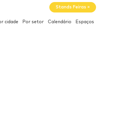
Stands Feiras »
r cidade
Por setor
Calendário
Espaços