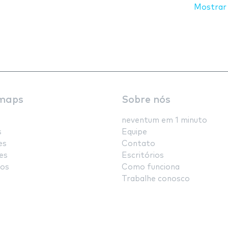
Mostrar
maps
Sobre nós
neventum em 1 minuto
s
Equipe
es
Contato
es
Escritórios
os
Como funciona
Trabalhe conosco