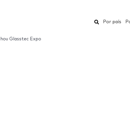
Buscar
Por país
Po
hou Glasstec Expo