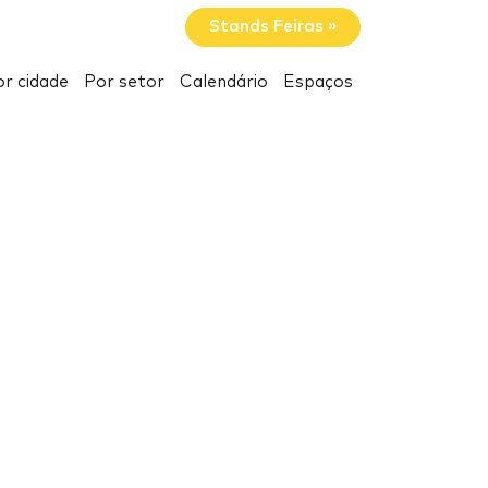
Stands Feiras »
r cidade
Por setor
Calendário
Espaços