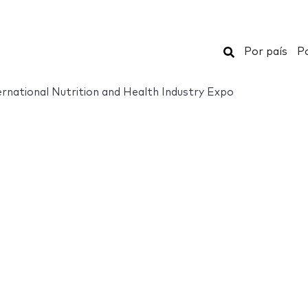
Buscar
Por país
Po
ternational Nutrition and Health Industry Expo