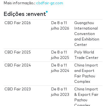
Mais informação.:
cbdfair-gz.com
Edições :envent
CBD Fair 2026
De
8
a
11
Guangzhou
julho 2026
International
Convention
and Exhibition
Center
CBD Fair 2025
De
8
a
11
Poly World
julho 2025
Trade Center
CBD Fair 2024
De
8
a
11
China Import
julho 2024
and Export
Fair Pazhou
Complex
CBD Fair 2023
De
8
a
11
China Import
julho 2023
& Export Fair
Pazhou
Complex