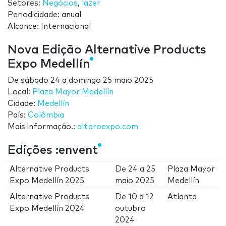
Setores:
Negócios
,
lazer
Periodicidade: anual
Alcance: Internacional
Nova Edição Alternative Products
Expo Medellín
De
sábado 24
a
domingo 25 maio 2025
Local:
Plaza Mayor Medellín
Cidade:
Medellín
País:
Colômbia
Mais informação.:
altproexpo.com
Edições :envent
Alternative Products
De
24
a
25
Plaza Mayor
Expo Medellín 2025
maio 2025
Medellín
Alternative Products
De
10
a
12
Atlanta
Expo Medellín 2024
outubro
2024