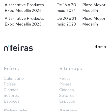
Alternative Products
De
16
a
20
Plaza Mayor
Expo Medellín 2024
maio 2024
Medellín
Alternative Products
De
20
a
21
Plaza Mayor
Expo Medellín 2023
maio 2023
Medellín
Idioma
Feiras
Sitemaps
Calendário
Feiras
Países
Países
Cidades
Cidades
Setores
Setores
Espaços
Espaços