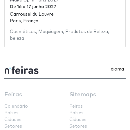
Make Up in Paris 2027
De
16
a
17 junho 2027
Carrousel du Louvre
Paris, França
Cosméticos
,
Maquiagem
,
Produtos de Beleza
,
beleza
Idioma
Feiras
Sitemaps
Calendário
Feiras
Países
Países
Cidades
Cidades
Setores
Setores