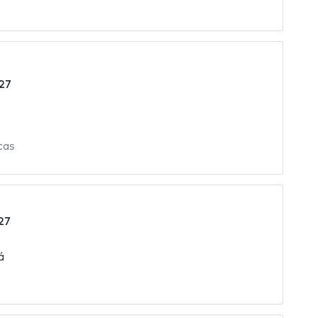
27
cas
27
á