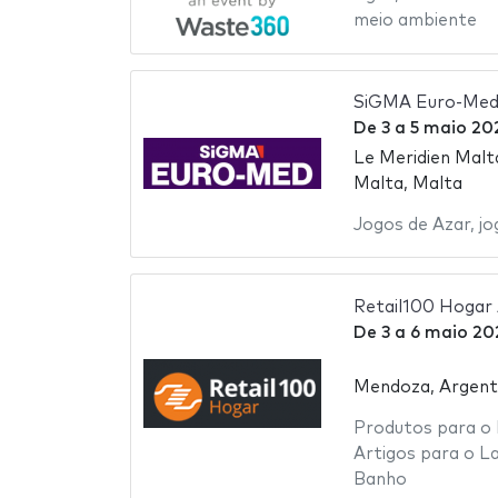
meio ambiente
SiGMA Euro-Me
De
3
a
5 maio 20
Le Meridien Malt
Malta, Malta
Jogos de Azar
,
jo
Retail100 Hogar 
De
3
a
6 maio 20
Mendoza, Argent
Produtos para o 
Artigos para o La
Banho