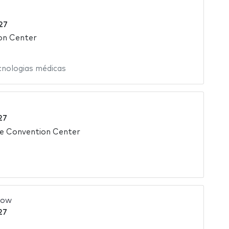
27
on Center
cnologias médicas
27
ce Convention Center
how
27