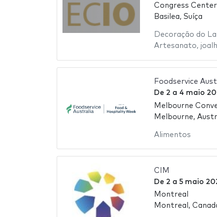
Congress Center
Basilea, Suíça
Decoração do La
Artesanato
,
joal
Foodservice Aust
De
2
a
4 maio 20
Melbourne Conven
Melbourne, Austr
Alimentos
CIM
De
2
a
5 maio 20
Montreal
Montreal, Canad