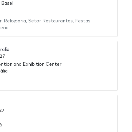
 Basel
r
,
Relojoaria
,
Setor Restaurantes
,
Festas
,
heria
ralia
27
tion and Exhibition Center
ália
27
á