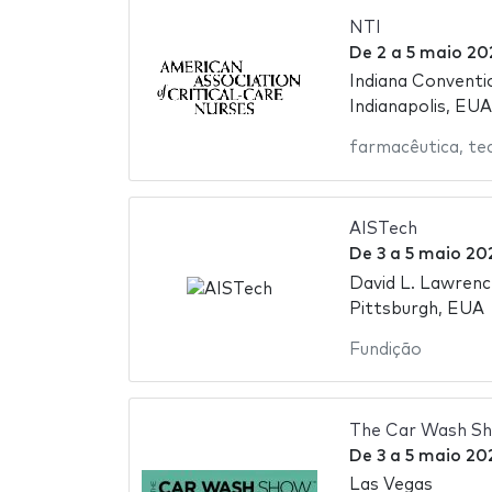
NTI
De
2
a
5 maio 20
Indiana Conventi
Indianapolis, EUA
farmacêutica
,
te
AISTech
De
3
a
5 maio 20
David L. Lawren
Pittsburgh, EUA
Fundição
The Car Wash S
De
3
a
5 maio 20
Las Vegas