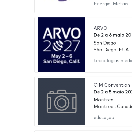
Energia
,
Metais
ARVO
De
2
a
6 maio 20
San Diego
São Diego, EUA
tecnologias médi
CIM Convention
De
2
a
5 maio 20
Montreal
Montreal, Canad
educação