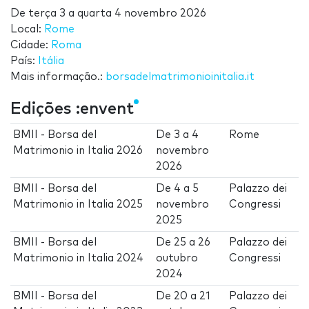
De
terça 3
a
quarta 4 novembro 2026
Local:
Rome
Cidade:
Roma
País:
Itália
Mais informação.:
borsadelmatrimonioinitalia.it
Edições :envent
BMII - Borsa del
De
3
a
4
Rome
Matrimonio in Italia 2026
novembro
2026
BMII - Borsa del
De
4
a
5
Palazzo dei
Matrimonio in Italia 2025
novembro
Congressi
2025
BMII - Borsa del
De
25
a
26
Palazzo dei
Matrimonio in Italia 2024
outubro
Congressi
2024
BMII - Borsa del
De
20
a
21
Palazzo dei