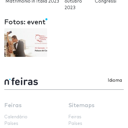
Matrimonio in Italia 2023
outubro
Congressi
2023
Fotos: event
Idioma
Feiras
Sitemaps
Calendário
Feiras
Países
Países