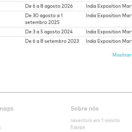
De
6
a
8 agosto 2026
India Exposition Mar
De
30 agosto
a
1
India Exposition Mar
setembro 2025
De
3
a
5 agosto 2024
India Exposition Mar
De
6
a
8 setembro 2023
India Exposition Mar
Mostrar
maps
Sobre nós
neventum em 1 minuto
s
Equipe