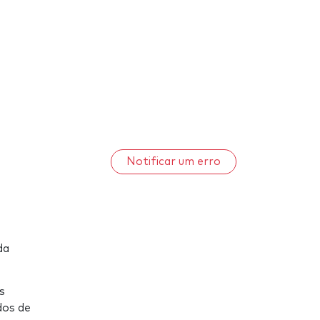
Notificar um erro
da
s
dos de