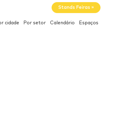
Stands Feiras »
r cidade
Por setor
Calendário
Espaços