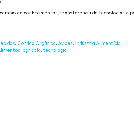
.
âmbio de conhecimentos, transferència de tecnologias e p
.
bebidas
,
Comida Orgânica
,
Aviões
,
Indústria Alimentícia
,
Alimentos
,
agrícola
,
tecnologia