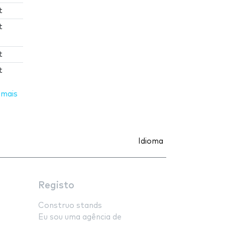
t
t
t
t
 mais
Idioma
Registo
Construo stands
Eu sou uma agência de