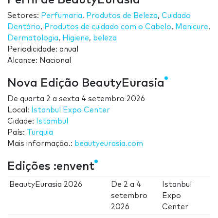
Perfil de BeautyEurasia
Setores:
Perfumaria
,
Produtos de Beleza
,
Cuidado
Dentário
,
Produtos de cuidado com o Cabelo
,
Manicure
,
Dermatologia
,
Higiene
,
beleza
Periodicidade: anual
Alcance: Nacional
Nova Edição BeautyEurasia
De
quarta 2
a
sexta 4 setembro 2026
Local:
Istanbul Expo Center
Cidade:
Istambul
País:
Turquia
Mais informação.:
beautyeurasia.com
Edições :envent
BeautyEurasia 2026
De
2
a
4
Istanbul
setembro
Expo
2026
Center