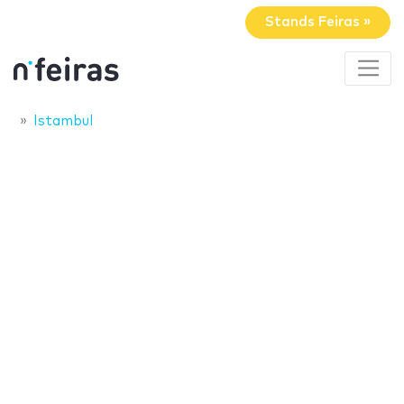
Stands Feiras »
Istambul