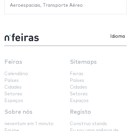
Aeroespaciais
,
Transporte Aéreo
Idioma
Feiras
Sitemaps
Calendário
Feiras
Países
Países
Cidades
Cidades
Setores
Setores
Espaços
Espaços
Sobre nós
Registo
neventum em 1 minuto
Construo stands
Equipe
Eu sou uma agência de