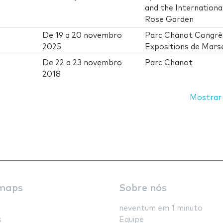
and the Internationa
Rose Garden
De
19
a
20 novembro
Parc Chanot Congrè
2025
Expositions de Marse
De
22
a
23 novembro
Parc Chanot
2018
Mostrar
maps
Sobre nós
neventum em 1 minuto
s
Equipe