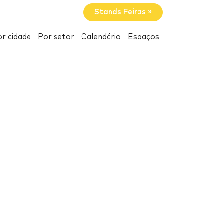
Stands Feiras »
r cidade
Por setor
Calendário
Espaços