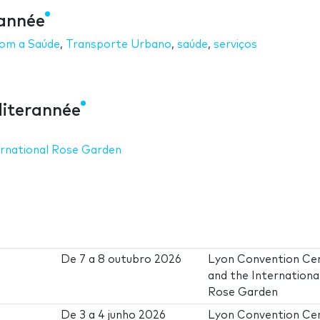
rannée
com a Saúde
,
Transporte Urbano
,
saúde
,
serviços
iterannée
ernational Rose Garden
De
7
a
8 outubro 2026
Lyon Convention Ce
and the Internationa
Rose Garden
De
3
a
4 junho 2026
Lyon Convention Ce