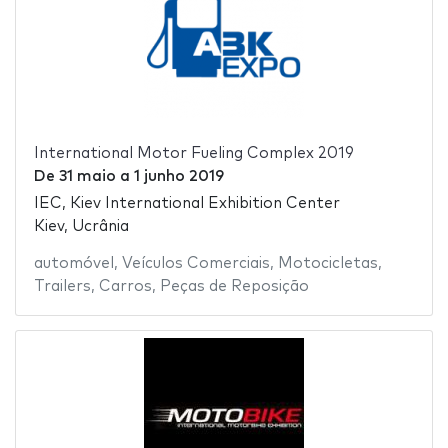
International Motor Fueling Complex 2019
De
31 maio
a
1 junho 2019
IEC, Kiev International Exhibition Center
Kiev, Ucrânia
automóvel
,
Veículos Comerciais
,
Motocicletas
,
Trailers
,
Carros
,
Peças de Reposição