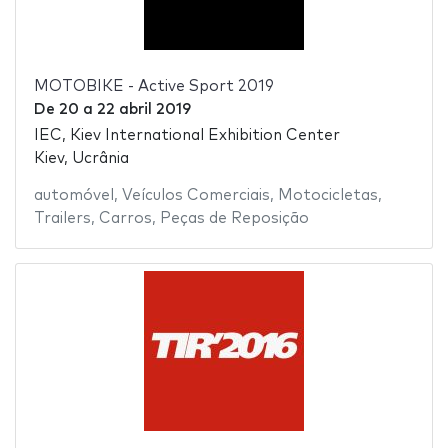
MOTOBIKE - Active Sport 2019
De
20
a
22 abril 2019
IEC, Kiev International Exhibition Center
Kiev, Ucrânia
automóvel
,
Veículos Comerciais
,
Motocicletas
,
Trailers
,
Carros
,
Peças de Reposição