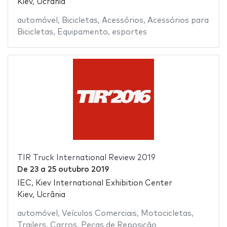
Kiev, Ucrânia
automóvel
,
Bicicletas
,
Acessórios
,
Acessórios para
Bicicletas
,
Equipamento
,
esportes
TIR Truck International Review 2019
De
23
a
25 outubro 2019
IEC, Kiev International Exhibition Center
Kiev, Ucrânia
automóvel
,
Veículos Comerciais
,
Motocicletas
,
Trailers
,
Carros
,
Peças de Reposição