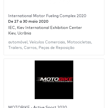
International Motor Fueling Complex 2020
De
27
a
30 maio 2020
IEC, Kiev International Exhibition Center
Kiev, Ucrânia
automóvel
,
Veículos Comerciais
,
Motocicletas
,
Trailers
,
Carros
,
Peças de Reposição
MOTOBIKE - Active Sport 2020