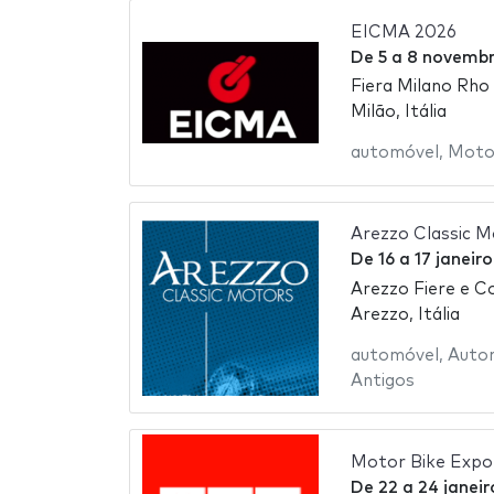
EICMA 2026
De
5
a
8 novembr
Fiera Milano Rho
Milão, Itália
automóvel
,
Motoc
Arezzo Classic 
De
16
a
17 janeir
Arezzo Fiere e Con
Arezzo, Itália
automóvel
,
Auto
Antigos
Motor Bike Expo
De
22
a
24 janei