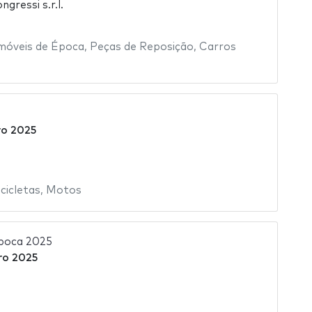
gressi s.r.l.
móveis de Época
,
Peças de Reposição
,
Carros
o 2025
icletas
,
Motos
poca 2025
ro 2025