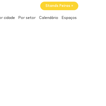
Stands Feiras »
r cidade
Por setor
Calendário
Espaços