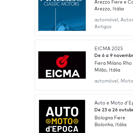
Arezzo Fiere e Con
Arezzo, Itália
automóvel
,
Auto
Antigos
EICMA 2025
De
6
a
9 novembr
Fiera Milano Rho
Milão, Itália
automóvel
,
Motoc
Auto e Moto d'E
De
23
a
26 outub
Bologna Fiere
Bolonha, Itália