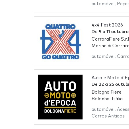
automóvel
,
Peças
4x4 Fest 2026
De
9
a
11 outubr
CarraraFiere S.r.l
Marina di Carrara,
automóvel
,
Carr
Auto e Moto d'E
De
22
a
25 outub
Bologna Fiere
Bolonha, Itália
automóvel
,
Acess
Carros Antigos