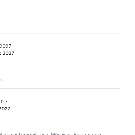
 2027
o 2027
s
027
2027
haria automobilística
,
Máquinas-Ferramenta
,