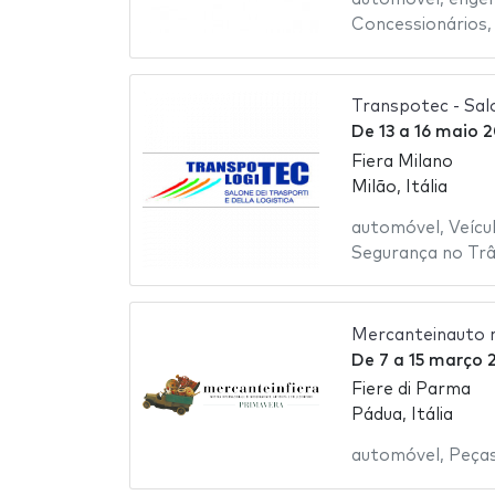
Concessionários
Transpotec - Salo
De
13
a
16 maio 
Fiera Milano
Milão, Itália
automóvel
,
Veícu
Segurança no Trâ
Mercanteinauto 
De
7
a
15 março 
Fiere di Parma
Pádua, Itália
automóvel
,
Peças