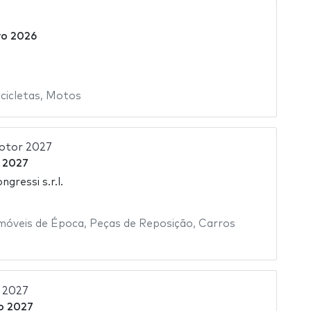
o 2026
icletas
,
Motos
Motor 2027
o 2027
gressi s.r.l.
móveis de Época
,
Peças de Reposição
,
Carros
 2027
ro 2027