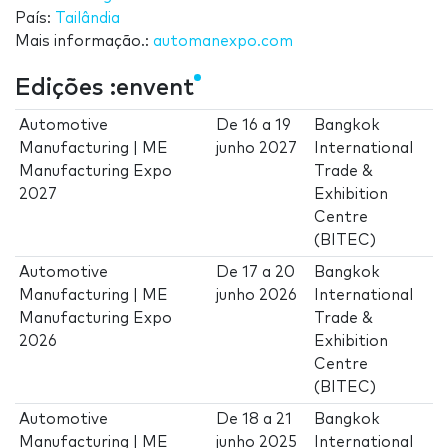
País:
Tailândia
Mais informação.:
automanexpo.com
Edições :envent
Automotive
De
16
a
19
Bangkok
Manufacturing | ME
junho 2027
International
Manufacturing Expo
Trade &
2027
Exhibition
Centre
(BITEC)
Automotive
De
17
a
20
Bangkok
Manufacturing | ME
junho 2026
International
Manufacturing Expo
Trade &
2026
Exhibition
Centre
(BITEC)
Automotive
De
18
a
21
Bangkok
Manufacturing | ME
junho 2025
International