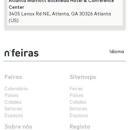
Atlanta Marriott Buckhead Hotel & Conference
Center
3405 Lenox Rd NE, Atlanta, GA 30326 Atlanta
(US)
Idioma
Feiras
Sitemaps
Calendário
Feiras
Países
Países
Cidades
Cidades
Setores
Setores
Espaços
Espaços
Sobre nós
Registo