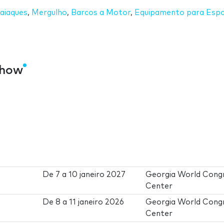
aiaques
,
Mergulho
,
Barcos a Motor
,
Equipamento para Esp
Show
De
7
a
10 janeiro 2027
Georgia World Cong
Center
De
8
a
11 janeiro 2026
Georgia World Cong
Center