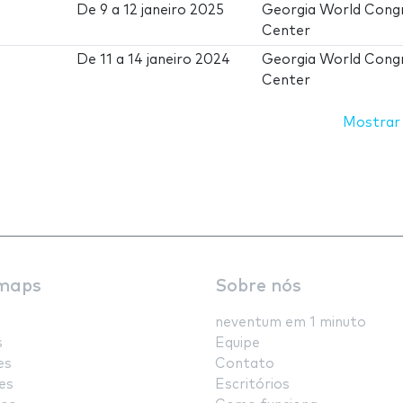
De
9
a
12 janeiro 2025
Georgia World Cong
Center
De
11
a
14 janeiro 2024
Georgia World Cong
Center
Mostrar
maps
Sobre nós
neventum em 1 minuto
s
Equipe
es
Contato
es
Escritórios