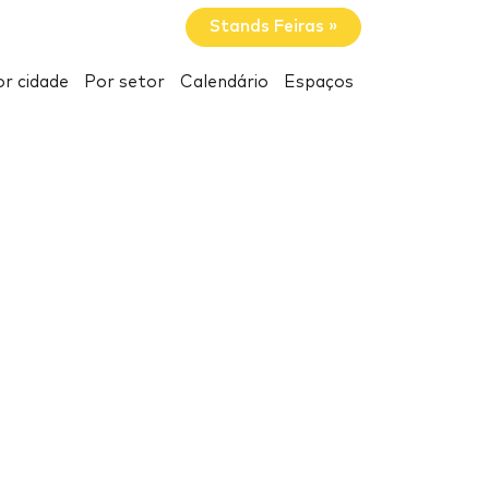
Stands Feiras »
r cidade
Por setor
Calendário
Espaços