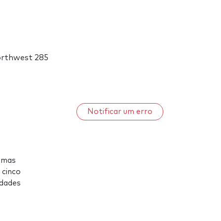
orthwest 285
Notificar um erro
timas
 cinco
idades