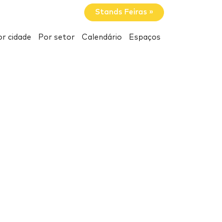
Stands Feiras »
r cidade
Por setor
Calendário
Espaços