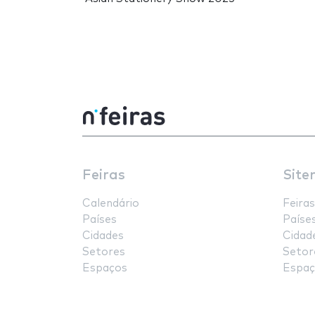
Feiras
Site
Calendário
Feiras
Países
Paíse
Cidades
Cidad
Setores
Setor
Espaços
Espaç