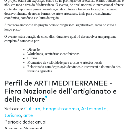
O projeto estará em exposição centra-se na promoção do artesanato e artes tradicionais e
não- em toda a área do Mediterrâneo. O evento, de nível nacional e internacional oferece
conteúdo importante para a consolidação de culturas e tradições locais, bem como o
desenvolvimento de novas formas de arte e artesanato, úteis para o crescimento
económico, comércio e cultura da região.
A natureza ambiciosa do projeto permite progressos significativos, tanto no curto e
longo prazo.
O evento terá a duração de cinco dias, durante o qual irá desenvolver um programa
completo é composto por:
Diversão
Workshops, seminários e conferências
Cursos
Momentos de visibilidade para artistas e artesãos locais
Relacionado com degustação de vinhos e intereventi e do mundo dos
recursos agrícolas
Perfil de ARTI MEDITERRANEE -
Fiera Nazionale dell'artigianato e
delle culture
Setores:
Cultura
,
Enogastronomia
,
Artesanato
,
turismo
,
arte
Periodicidade: anual
Alcance: Nacional