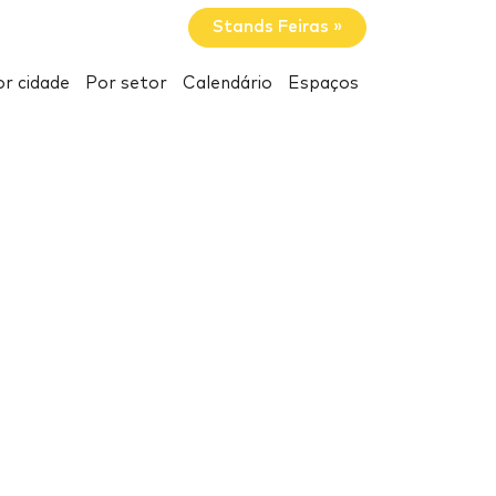
Stands Feiras »
r cidade
Por setor
Calendário
Espaços