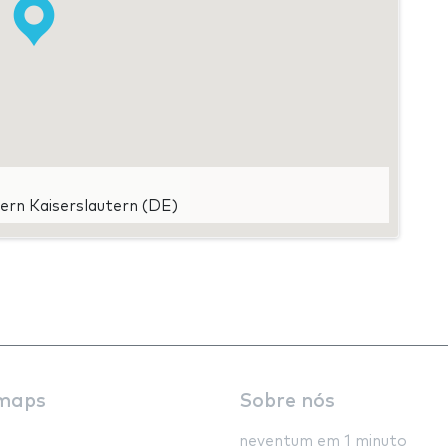
ern Kaiserslautern (DE)
maps
Sobre nós
neventum em 1 minuto