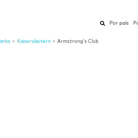
Buscar
Por país
Po
anha
Kaiserslautern
Armstrong's Club