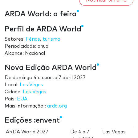
Notificar um erro
ARDA World: a feira
Perfil de ARDA World
Setores:
Férias
,
turismo
Periodicidade: anual
Alcance: Nacional
Nova Edição ARDA World
De
domingo 4
a
quarta 7 abril 2027
Local:
Las Vegas
Cidade:
Las Vegas
País:
EUA
Mais informação.:
arda.org
Edições :envent
ARDA World 2027
De
4
a
7
Las Vegas