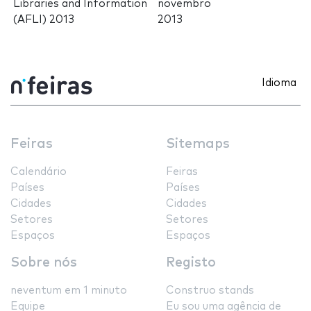
Libraries and Information
novembro
(AFLI) 2013
2013
Idioma
Feiras
Sitemaps
Calendário
Feiras
Países
Países
Cidades
Cidades
Setores
Setores
Espaços
Espaços
Sobre nós
Registo
neventum em 1 minuto
Construo stands
Equipe
Eu sou uma agência de