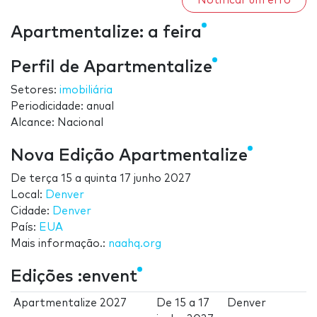
Notificar um erro
Apartmentalize: a feira
Perfil de Apartmentalize
Setores:
imobiliária
Periodicidade: anual
Alcance: Nacional
Nova Edição Apartmentalize
De
terça 15
a
quinta 17 junho 2027
Local:
Denver
Cidade:
Denver
País:
EUA
Mais informação.:
naahq.org
Edições :envent
Apartmentalize 2027
De
15
a
17
Denver