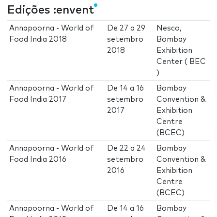
Edições :envent
Annapoorna - World of
De
27
a
29
Nesco,
Food India 2018
setembro
Bombay
2018
Exhibition
Center ( BEC
)
Annapoorna - World of
De
14
a
16
Bombay
Food India 2017
setembro
Convention &
2017
Exhibition
Centre
(BCEC)
Annapoorna - World of
De
22
a
24
Bombay
Food India 2016
setembro
Convention &
2016
Exhibition
Centre
(BCEC)
Annapoorna - World of
De
14
a
16
Bombay