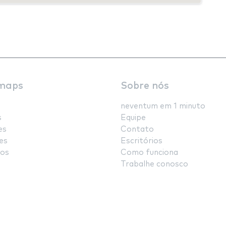
maps
Sobre nós
neventum em 1 minuto
s
Equipe
es
Contato
es
Escritórios
os
Como funciona
Trabalhe conosco