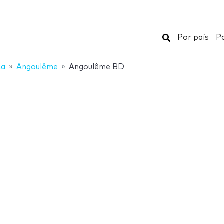
Buscar
Por país
Po
ça
Angoulême
Angoulême BD