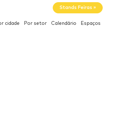
Stands Feiras »
r cidade
Por setor
Calendário
Espaços