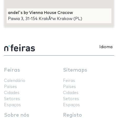
andel's by Vienna House Cracow
Pawia 3, 31-154 KrakÃ³w Krakow (PL)
Idioma
Feiras
Sitemaps
Calendário
Feiras
Países
Países
Cidades
Cidades
Setores
Setores
Espaços
Espaços
Sobre nós
Registo