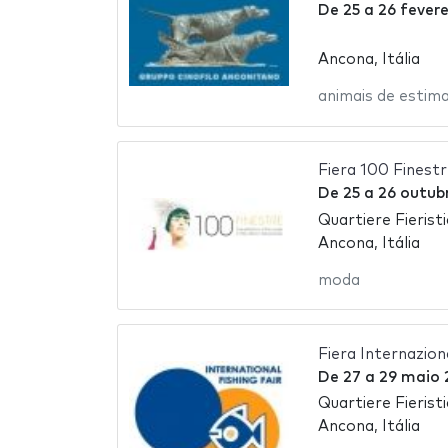
De
25
a
26 fevere
Ancona, Itália
animais de estim
Fiera 100 Finestr
De
25
a
26 outub
Quartiere Fierist
Ancona, Itália
moda
Fiera Internazion
De
27
a
29 maio 
Quartiere Fierist
Ancona, Itália