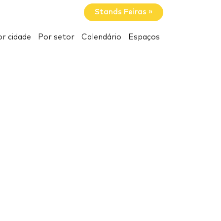
Stands Feiras »
r cidade
Por setor
Calendário
Espaços