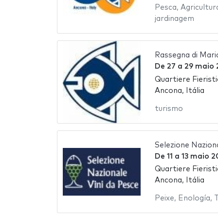
Pesca
,
Agricultur
jardinagem
Rassegna di Mari
De
27
a
29 maio 
Quartiere Fierist
Ancona, Itália
turismo
Selezione Naziona
De
11
a
13 maio 2
Quartiere Fierist
Ancona, Itália
Peixe
,
Enología
,
T