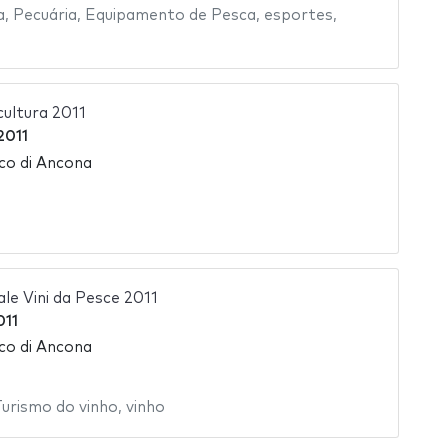
a
,
Pecuária
,
Equipamento de Pesca
,
esportes
,
cultura 2011
2011
ico di Ancona
le Vini da Pesce 2011
011
ico di Ancona
urismo do vinho
,
vinho