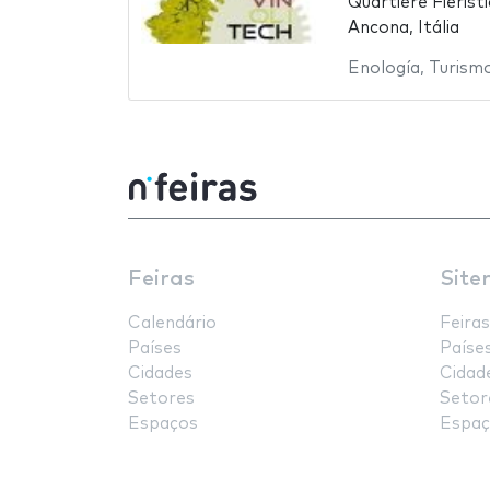
Quartiere Fierist
Ancona, Itália
Enología
,
Turismo
Feiras
Site
Calendário
Feiras
Países
Paíse
Cidades
Cidad
Setores
Setor
Espaços
Espaç