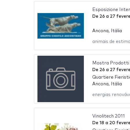
Esposizione Inte
De
26
a
27 fevere
Ancona, Itália
animais de estim
Mostra Prodotti 
De
26
a
27 fevere
Quartiere Fierist
Ancona, Itália
energias renováv
Vinolitech 2011
De
18
a
20 fevere