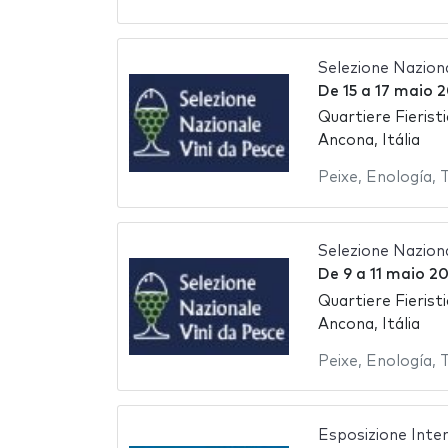
Selezione Naziona
De
15
a
17 maio 2
Quartiere Fierist
Ancona, Itália
Peixe
,
Enología
,
T
Selezione Naziona
De
9
a
11 maio 20
Quartiere Fierist
Ancona, Itália
Peixe
,
Enología
,
T
Esposizione Inte