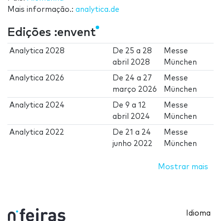
Mais informação.:
analytica.de
Edições :envent
Analytica 2028
De
25
a
28
Messe
abril 2028
München
Analytica 2026
De
24
a
27
Messe
março 2026
München
Analytica 2024
De
9
a
12
Messe
abril 2024
München
Analytica 2022
De
21
a
24
Messe
junho 2022
München
Mostrar mais
Idioma