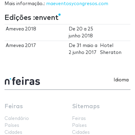
Mais informação.:
maeventosycongresos.com
Edições :envent
Amevea 2018
De
20
a
25
junho 2018
Amevea 2017
De
31 maio
a
Hotel
2 junho 2017
Sheraton
Idioma
Feiras
Sitemaps
Calendário
Feiras
Países
Países
Cidades
Cidades