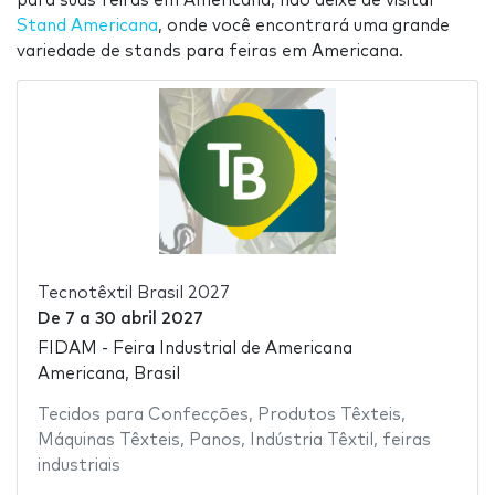
para suas feiras em Americana, não deixe de visitar
Stand Americana
, onde você encontrará uma grande
variedade de stands para feiras em Americana.
Tecnotêxtil Brasil 2027
De
7
a
30 abril 2027
FIDAM - Feira Industrial de Americana
Americana, Brasil
Tecidos para Confecções
,
Produtos Têxteis
,
Máquinas Têxteis
,
Panos
,
Indústria Têxtil
,
feiras
industriais