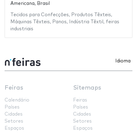
Americana, Brasil
Tecidos para Confecções
,
Produtos Têxteis
,
Máquinas Têxteis
,
Panos
,
Indústria Têxtil
,
feiras
industriais
Idioma
Feiras
Sitemaps
Calendário
Feiras
Países
Países
Cidades
Cidades
Setores
Setores
Espaços
Espaços