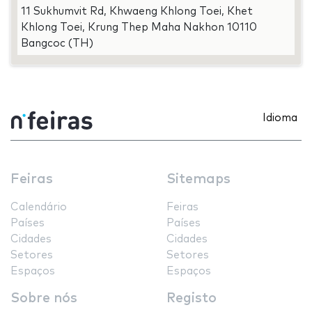
11 Sukhumvit Rd, Khwaeng Khlong Toei, Khet
Khlong Toei, Krung Thep Maha Nakhon 10110
Bangcoc (TH)
Idioma
Feiras
Sitemaps
Calendário
Feiras
Países
Países
Cidades
Cidades
Setores
Setores
Espaços
Espaços
Sobre nós
Registo