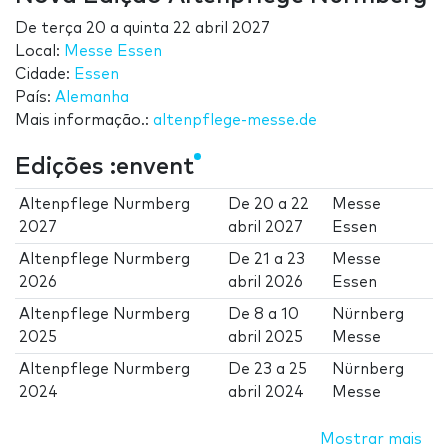
De
terça 20
a
quinta 22 abril 2027
Local:
Messe Essen
Cidade:
Essen
País:
Alemanha
Mais informação.:
altenpflege-messe.de
Edições :envent
Altenpflege Nurmberg
De
20
a
22
Messe
2027
abril 2027
Essen
Altenpflege Nurmberg
De
21
a
23
Messe
2026
abril 2026
Essen
Altenpflege Nurmberg
De
8
a
10
Nürnberg
2025
abril 2025
Messe
Altenpflege Nurmberg
De
23
a
25
Nürnberg
2024
abril 2024
Messe
Mostrar mais